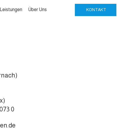
Leistungen
Über Uns
KONTAKT
rnach)
x)
 073 0
gen.de